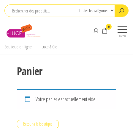
Aller
au
contenu
Luce
renouveler
0
&
votre
Menu
dressing
Cie
Boutique en ligne
Luce & Cie
Panier
Votre panier est actuellement vide.
Retour à la boutique