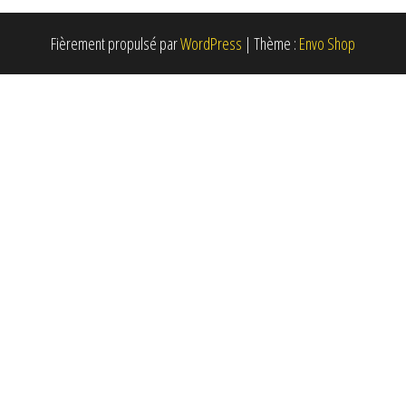
Fièrement propulsé par
WordPress
|
Thème :
Envo Shop